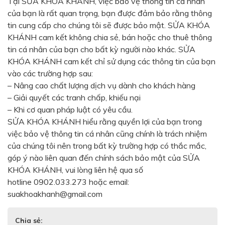
Tại SỬA KHÓA KHÁNH, việc bảo vệ thông tin cá nhân
của bạn là rất quan trọng, bạn được đảm bảo rằng thông
tin cung cấp cho chúng tôi sẽ được bảo mật. SỬA KHÓA
KHÁNH cam kết không chia sẻ, bán hoặc cho thuê thông
tin cá nhân của bạn cho bất kỳ người nào khác. SỬA
KHÓA KHÁNH cam kết chỉ sử dụng các thông tin của bạn
vào các trường hợp sau:
– Nâng cao chất lượng dịch vụ dành cho khách hàng
– Giải quyết các tranh chấp, khiếu nại
– Khi cơ quan pháp luật có yêu cầu.
SỬA KHÓA KHÁNH hiểu rằng quyền lợi của bạn trong
việc bảo vệ thông tin cá nhân cũng chính là trách nhiệm
của chúng tôi nên trong bất kỳ trường hợp có thắc mắc,
góp ý nào liên quan đến chính sách bảo mật của SỬA
KHÓA KHÁNH, vui lòng liên hệ qua số
hotline 0902.033.273 hoặc email:
suakhoakhanh@gmail.com
Chia sẻ: