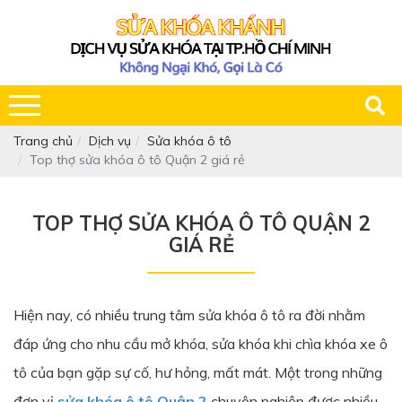
Trang chủ
Dịch vụ
Sửa khóa ô tô
Top thợ sửa khóa ô tô Quận 2 giá rẻ
TOP THỢ SỬA KHÓA Ô TÔ QUẬN 2
GIÁ RẺ
Hiện nay, có nhiều trung tâm sửa khóa ô tô ra đời nhằm
đáp ứng cho nhu cầu mở khóa, sửa khóa khi chìa khóa xe ô
tô của bạn gặp sự cố, hư hỏng, mất mát. Một trong những
đơn vị
sửa khóa ô tô Quận 2
chuyên nghiệp được nhiều