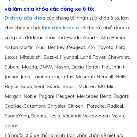
và làm chìa khóa các dòng xe ô tô:
Dịch vụ sửa khóa
của chúng tôi nhận sửa khóa ô tô, làm
chìa khóa xe hơi,
làm chìa khóa ô tô
cho rất nhiều loại xe
cùng các đời khác nhau như Honda, Abarth, Alfa Romeo,
Aston Martin, Audi, Bentley, Peugeot, KIA, Toyota, Ford,
Lexus, Mitsubishi, Suzuki, Hyundai, Land Rover, Chevrolet,
Subaru, Mazda, BMW, Nissan, Dacia, Ferrari, Fiat, Infiniti,
Jaguar, Jeep, Lamborghini, Lotus, Maserati, Renault, Rolls-
Royce, Saab, Seat, Skoda, Smart, Mclaren, MG Mini,
Morgan, Noble, Pagani, Peugeot, Mercedes Benz, Bugatti,
Cadillac, Caterham, Chrysler, Citroen, Porsche, Radical,
SsangYong, Subaru, Tesla, Vauxhall, Volkswagen, Volvo,
Zenos…
Là người chủ xe thông minh, bạn chắc chắn sẽ biết lựa