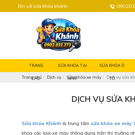
i sửa khóa khánh
090203
TRANG
SỬA KHÓA TẠI
SỬA KHÓA Ô
Trang chủ
Dịch vụ
Sửa khóa xe máy
Dịch vụ sửa k
CHỦ
NHÀ
TÔ
DỊCH VỤ SỬA KH
Sửa khóa Khánh
là trung tâm
sửa khóa xe máy 
khóa các loại xe máy thông dụng trên thị trường n