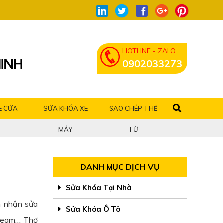
HOTLINE - ZALO
0902033273
E CỬA
SỬA KHÓA XE
SAO CHÉP THẺ
MÁY
TỪ
DANH MỤC DỊCH VỤ
Sửa Khóa Tại Nhà
n nhận sửa
Sửa Khóa Ô Tô
Dream… Thợ