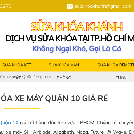
3273
suakhoakhanh@gmail.com
SỬA KHÓA KÉT
SỬA KHÓA VĂN
SỬA KHÓA REMOT
hóa xe máy Quận 10 giá rẻ
SẮT
PHÒNG
CUỐN
ÓA XE MÁY QUẬN 10 GIÁ RẺ
Quận 10
giá tốt hàng đầu khu vực TPHCM. Chúng tôi chuyê
hư: xe máy SH, Airblade, Alizabeth, Noza, Future, @, Wave, 