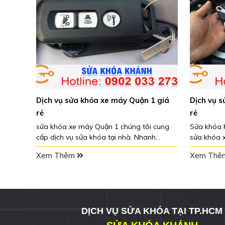
óa xe máy Quận 1 giá
Dịch vụ sửa khóa xe máy Quận 2 g
rẻ
 Quận 1 chúng tôi cung
Sửa khóa Khánh chuyên cung cấp dịch
khóa tại nhà. Nhanh
sửa khóa xe máy Quận 2 tại nhà, Quý
 tận tâm, nhiệt tình, uy tín,
khách không cần phải tốn thời gian và
Xem Thêm
 của sửa khóa Khánh.
công sức di chuyển. Chỉ cần nhấc máy
gọi về tổng đài của chúng tôi. Sửa kh
Khánh làm việc 24/24, tất cả các ngày
trong tuần, chỉ cần bạn có nhu cầu, dù
kỳ khi nào, chúng tôi cũng sẵn sàng p
DỊCH VỤ SỬA KHÓA TẠI TP.HCM
vụ.