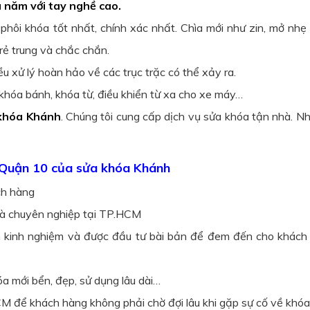
âu năm với tay nghề cao.
phôi khóa tốt nhất, chính xác nhất. Chìa mới như zin, mở nh
trẻ trung và chắc chắn.
u xử lý hoàn hảo về các trục trặc có thể xảy ra.
 khóa bánh, khóa từ, điều khiển từ xa cho xe máy…
khóa Khánh
. Chúng tôi cung cấp dịch vụ sửa khóa tận nhà. 
i Quận 10 của sửa khóa Khánh
ch hàng
và chuyên nghiệp tại TP.HCM
m kinh nghiệm và được đầu tư bài bản để đem đến cho khách
 mới bển, đẹp, sử dụng lâu dài…
M để khách hàng không phải chờ đợi lâu khi gặp sự cố về khóa