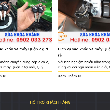
iá
Dịch vụ sửa khóa xe máy Quận 3 giá
Dịch vụ sửa
rẻ
rẻ
 vụ
Với kinh nghiệm nhiều năm trong nghề
Quý khách hã
cùng với đội ngũ nhân viên giỏi, thợ sửa
sửa khóa xe
khóa xe máy Quận 3 của Khánh sẽ đem
sửa khóa Khá
Xem Thêm
Xem Thêm
 và
đến những dịch vụ tốt nhất cho khách
của khách hà
óa
hàng.
đáp.
 bất
hục
HỖ TRỢ KHÁCH HÀNG