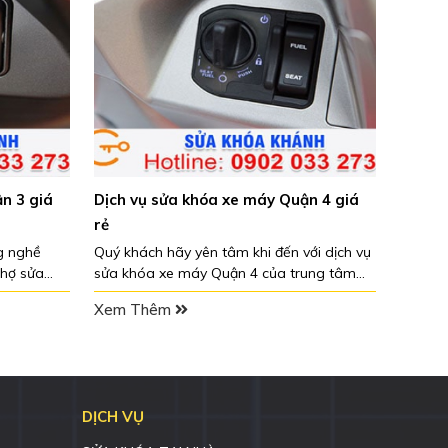
Dịch vụ sửa khóa xe máy Quận 
rẻ
Sửa khóa xe máy Quận 5 giá rẻ, ch
quý khách alo theo số 0902 033 27
sửa khóa Khánh sẽ có mặt nhanh 
Xem Thêm
trong thời gian từ 15 - 20 phút khi 
 khóa xe máy Quận 4 giá
y yên tâm khi đến với dịch vụ
 máy Quận 4 của trung tâm
nh, tất cả những thắc mắc
ng sẽ được chúng tôi giải
DỊCH VỤ