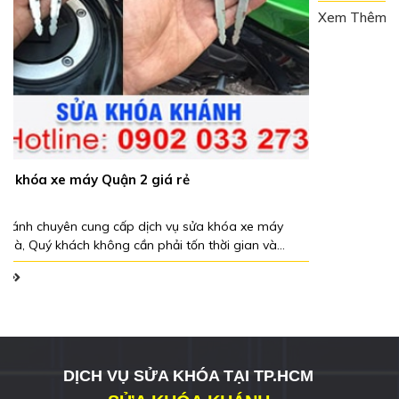
Dịch vụ sửa khóa xe máy Quận 3 giá rẻ
 khóa xe máy
Với kinh nghiệm nhiều năm trong nghề cùng với đ
thời gian và
viên giỏi, thợ sửa khóa xe máy Quận 3 của Khánh
ề tổng đài của
những dịch vụ tốt nhất cho khách hàng.
Xem Thêm
 cả các ngày
hi nào, chúng tôi
DỊCH VỤ SỬA KHÓA TẠI TP.HCM